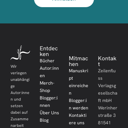
Entdec
ken
Mitmac
Kontak
Bücher
hen
t
Wir
Autor:inn
Manuskri
Zeilenflu
verlegen
en
pt
ss
unabhängi
Merch-
einreiche
Verlagsg
ge
Shop
Autor:inne
n
esellscha
Blogger:i
n und
Blogger:i
ft mbH
nnen
setzen
n werden
Werinher
dabei auf
Über Uns
Kontakti
straße 3
Zusamme
Blog
ere uns
81541
narbeit