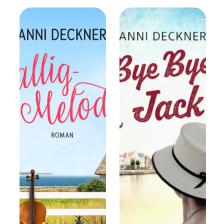
Schneeflockenherz
en über Sankt
Peter-Ording & In
Liebe, Helsinki