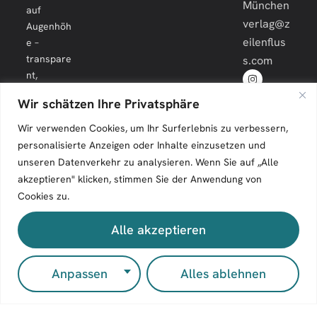
München
auf
verlag@z
Augenhöh
eilenflus
e –
transpare
s.com
nt,
engagiert
Wir schätzen Ihre Privatsphäre
und
langfristig.
Wir verwenden Cookies, um Ihr Surferlebnis zu verbessern,
personalisierte Anzeigen oder Inhalte einzusetzen und
unseren Datenverkehr zu analysieren. Wenn Sie auf „Alle
akzeptieren" klicken, stimmen Sie der Anwendung von
Cookies zu.
Zeilenfluss © 2026. All Rights Reserved.
Alle akzeptieren
Impressum
Kontakt
Anpassen
Alles ablehnen