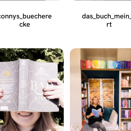
connys_buechere
das_buch_mein
cke
rt