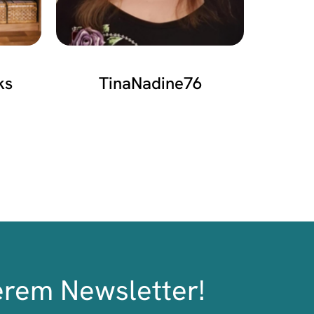
ks
TinaNadine76
erem Newsletter!