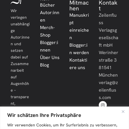
Mitmac
Kontak
Bücher
hen
t
Wir
Autor:inn
Manuskri
Zeilenflu
verlegen
en
pt
ss
unabhängi
Merch-
einreiche
Verlagsg
ge
Shop
Autor:inne
n
esellscha
Blogger:i
n und
Blogger:i
ft mbH
nnen
setzen
n werden
Werinher
dabei auf
Über Uns
Kontakti
straße 3
Zusamme
Blog
ere uns
81541
narbeit
München
auf
verlag@z
Augenhöh
eilenflus
e –
transpare
s.com
nt,
engagiert
Wir schätzen Ihre Privatsphäre
und
langfristig.
Wir verwenden Cookies, um Ihr Surferlebnis zu verbessern,