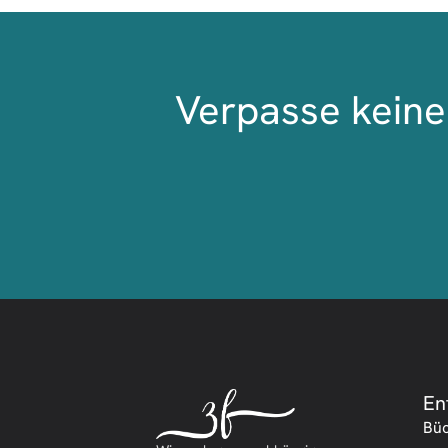
Verpasse keine 
En
Bü