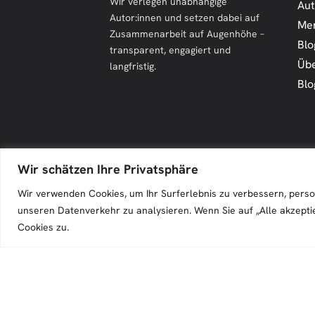
Wir verlegen unabhängige
Aut
Autor:innen und setzen dabei auf
Me
Zusammenarbeit auf Augenhöhe –
Blo
transparent, engagiert und
Übe
langfristig.
Blo
Wir schätzen Ihre Privatsphäre
Zeilenfluss © 2026. All Rights Reserved.
Wir verwenden Cookies, um Ihr Surferlebnis zu verbessern, perso
unseren Datenverkehr zu analysieren. Wenn Sie auf „Alle akzepti
Cookies zu.