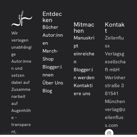
Entdec
ken
Mitmac
Kontak
Bücher
hen
t
Wir
Autor:inn
Manuskri
Zeilenflu
verlegen
en
pt
ss
unabhängi
Merch-
einreiche
Verlagsg
ge
Shop
Autor:inne
n
esellscha
Blogger:i
n und
Blogger:i
ft mbH
nnen
setzen
n werden
Werinher
dabei auf
Über Uns
Kontakti
straße 3
Zusamme
Blog
ere uns
81541
narbeit
München
auf
verlag@z
Augenhöh
eilenflus
e –
transpare
s.com
nt,