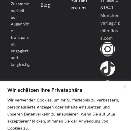
Kontakti
straße 3
Zusamme
Blog
ere uns
81541
narbeit
München
auf
verlag@z
Augenhöh
eilenflus
e –
transpare
s.com
nt,
engagiert
und
langfristig.
Wir schätzen Ihre Privatsphäre
Wir verwenden Cookies, um Ihr Surferlebnis zu verbessern,
personalisierte Anzeigen oder Inhalte einzusetzen und
unseren Datenverkehr zu analysieren. Wenn Sie auf „Alle
akzeptieren" klicken, stimmen Sie der Anwendung von
Cookies zu.