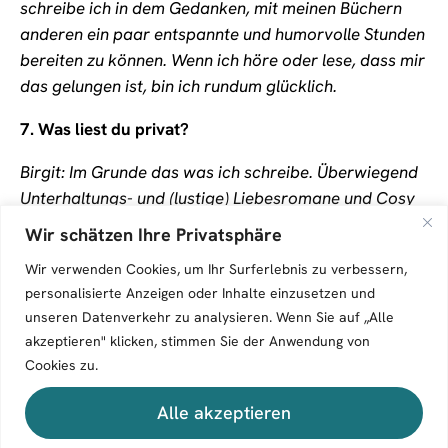
schreibe ich in dem Gedanken, mit meinen Büchern
anderen ein paar entspannte und humorvolle Stunden
bereiten zu können. Wenn ich höre oder lese, dass mir
das gelungen ist, bin ich rundum glücklich.
7.
Was liest du privat?
Birgit: Im Grunde das was ich schreibe. Überwiegend
Unterhaltungs- und (lustige) Liebesromane und Cosy
Krimis.
Wir schätzen Ihre Privatsphäre
8. Was war dein
Wir verwenden Cookies, um Ihr Surferlebnis zu verbessern,
schönstes/erstaunlichstes/erschreckendstes
personalisierte Anzeigen oder Inhalte einzusetzen und
unseren Datenverkehr zu analysieren. Wenn Sie auf „Alle
Erlebnis als Autorin?
akzeptieren" klicken, stimmen Sie der Anwendung von
Birgit: Das Erstaunlichste auf jeden Fall, als ich
Cookies zu.
meinen ersten Roman veröffentlichte und die
Alle akzeptieren
Downloadzahlen derart in die Höhe schossen.