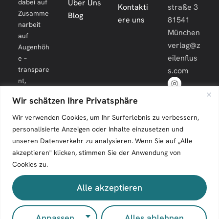
dabei auf
Über Uns
Kontakti
straße 3
Zusamme
Blog
ere uns
81541
narbeit
München
auf
verlag@z
Augenhöh
eilenflus
e –
transpare
s.com
nt,
engagiert
Wir schätzen Ihre Privatsphäre
und
langfristig.
Wir verwenden Cookies, um Ihr Surferlebnis zu verbessern,
personalisierte Anzeigen oder Inhalte einzusetzen und
unseren Datenverkehr zu analysieren. Wenn Sie auf „Alle
akzeptieren" klicken, stimmen Sie der Anwendung von
Cookies zu.
Zeilenfluss © 2026. All Rights Reserved.
Alle akzeptieren
Impressum
Kontakt
Anpassen
Alles ablehnen