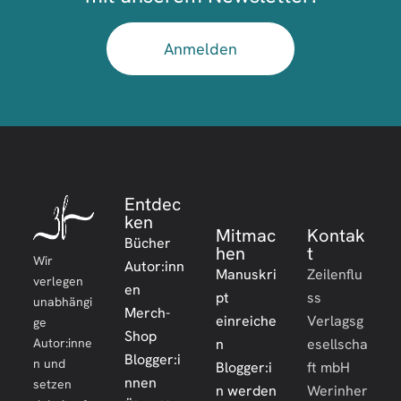
Anmelden
Entdec
ken
Mitmac
Kontak
Bücher
hen
t
Wir
Autor:inn
Manuskri
Zeilenflu
verlegen
en
pt
ss
unabhängi
Merch-
einreiche
Verlagsg
ge
Shop
Autor:inne
n
esellscha
Blogger:i
n und
Blogger:i
ft mbH
nnen
setzen
n werden
Werinher