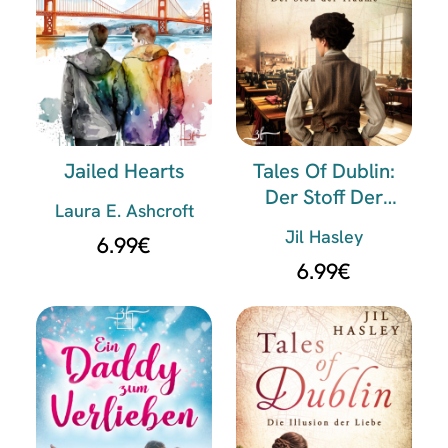
Jailed Hearts
Tales Of Dublin:
Der Stoff Der
Laura E. Ashcroft
Träume
Jil Hasley
6.99
€
6.99
€