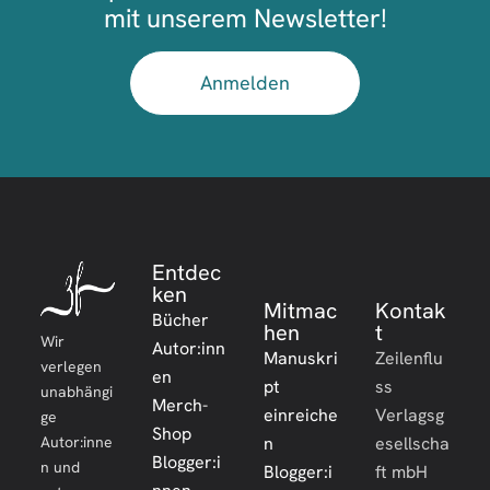
mit unserem Newsletter!
Anmelden
Entdec
ken
Mitmac
Kontak
Bücher
hen
t
Wir
Autor:inn
Manuskri
Zeilenflu
verlegen
en
pt
ss
unabhängi
Merch-
einreiche
Verlagsg
ge
Shop
Autor:inne
n
esellscha
Blogger:i
n und
Blogger:i
ft mbH
nnen