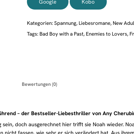
Google
Kobo
Kategorien:
Spannung
,
Liebesromane
,
New Adul
Tags:
Bad Boy with a Past
,
Enemies to Lovers
,
F
Bewertungen (0)
ührend – der Bestseller-Liebesthriller von Any Cherubi
sein, doch ausgerechnet hier trifft sie Noah wieder. No
 nicht fassen, wie sehr er sich verändert hat. Aus ihrem