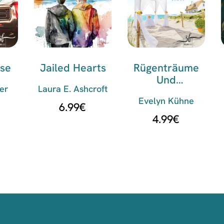
se
Jailed Hearts
Rügenträume
Und
er
Laura E. Ashcroft
Bernsteinfunkel
Evelyn Kühne
N
6.99
€
4.99
€