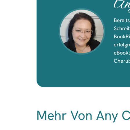
An
Bereit
Schrei
BookRi
erfolg
eBooks
Cherub
Mehr Von Any 