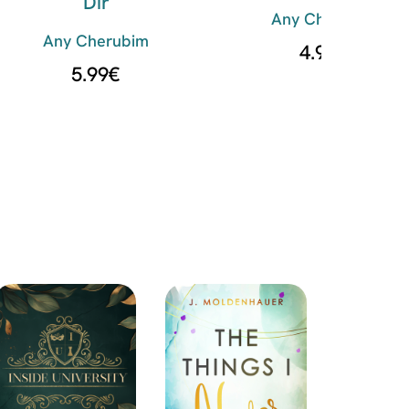
Dir
Any Cherubim
Any Cherubim
4.99
€
5.99
€