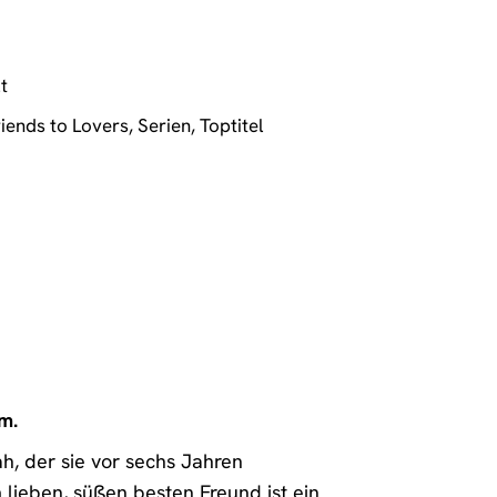
t
riends to Lovers
,
Serien
,
Toptitel
m.
ah, der sie vor sechs Jahren
 lieben, süßen besten Freund ist ein