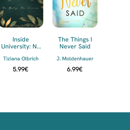
Inside
The Things I
University: No
Never Said
Body, No Crime
Tiziana Olbrich
J. Moldenhauer
5.99
€
6.99
€