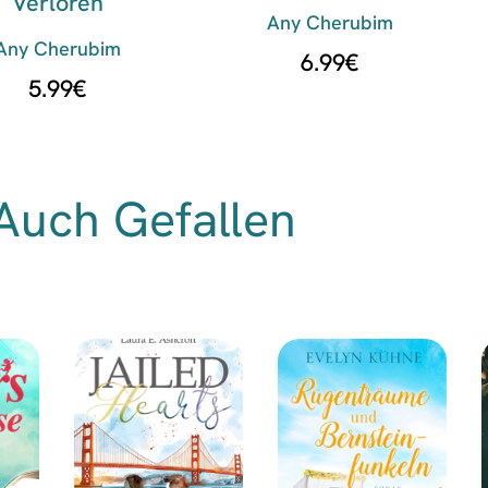
Verloren
Any Cherubim
Any Cherubim
6.99
€
5.99
€
Auch Gefallen