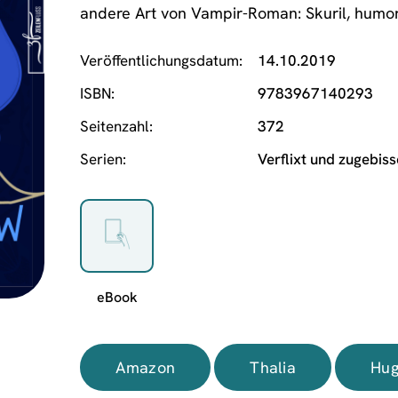
andere Art von Vampir-Roman: Skuril, humor
Veröffentlichungsdatum
14.10.2019
ISBN
9783967140293
Seitenzahl
372
Serien
Verflixt und zugebis
Amazon
Thalia
Hug