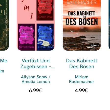
 Me
Verflixt Und
Das Kabinett
Zugebissen –
Des Bösen
im
Band 1-3
Allyson Snow /
Miriam
Amelia Lemon
Rademacher
6.99
€
4.99
€