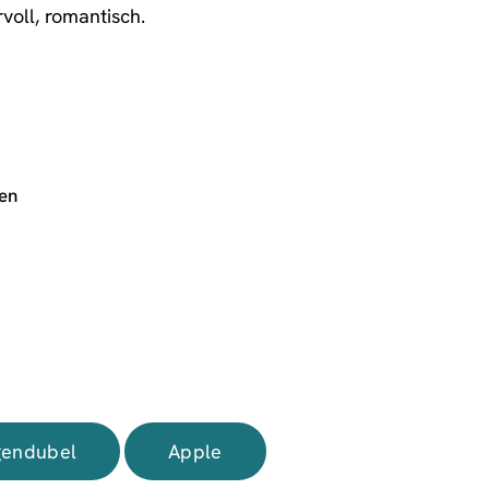
voll, romantisch.
sen
endubel
Apple