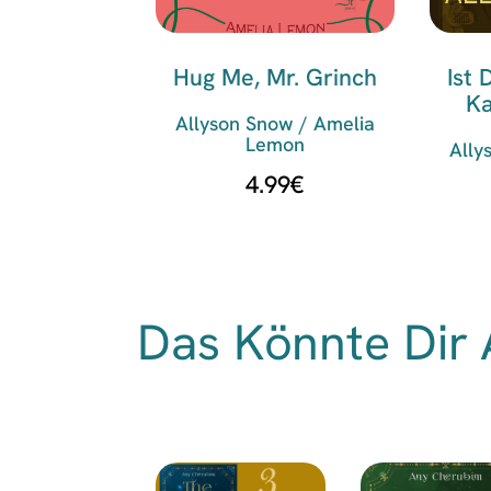
Hug Me, Mr. Grinch
Ist 
K
Allyson Snow / Amelia
Lemon
Ally
4.99
€
Das Könnte Dir 