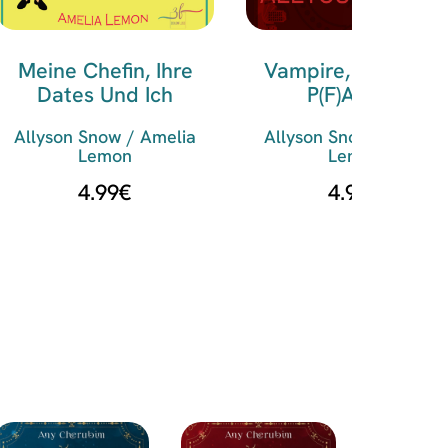
Meine Chefin, Ihre
Vampire, Pech Und
Dates Und Ich
P(f)annen
Allyson Snow / Amelia
Allyson Snow / Amelia
Lemon
Lemon
4.99
€
4.99
€