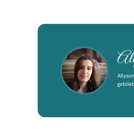
Al
Allyso
geblie