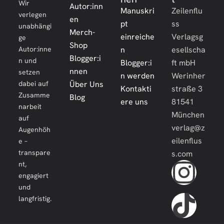
Wir
Autor:inn
Manuskri
Zeilenflu
verlegen
en
pt
ss
unabhängi
Merch-
einreiche
Verlagsg
ge
Shop
Autor:inne
n
esellscha
Blogger:i
n und
Blogger:i
ft mbH
nnen
setzen
n werden
Werinher
dabei auf
Über Uns
Kontakti
straße 3
Zusamme
Blog
ere uns
81541
narbeit
München
auf
verlag@z
Augenhöh
eilenflus
e –
transpare
s.com
nt,
engagiert
und
langfristig.