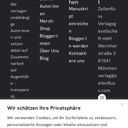
hen
t
Wir
Autor:inn
Manuskri
Zeilenflu
verlegen
en
pt
ss
unabhängi
Merch-
einreiche
Verlagsg
ge
Shop
Autor:inne
n
esellscha
Blogger:i
n und
Blogger:i
ft mbH
nnen
setzen
n werden
Werinher
dabei auf
Über Uns
Kontakti
straße 3
Zusamme
Blog
ere uns
81541
narbeit
München
auf
verlag@z
Augenhöh
eilenflus
e –
transpare
s.com
nt,
engagiert
Wir schätzen Ihre Privatsphäre
und
langfristig.
Wir verwenden Cookies, um Ihr Surferlebnis zu verbessern,
personalisierte Anzeigen oder Inhalte einzusetzen und