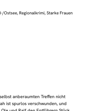
d-/Ostsee
,
Regionalkrimi
,
Starke Frauen
selbst anberaumten Treffen nicht
nah ist spurlos verschwunden, und
Ole und Ralf den Entführern Stück