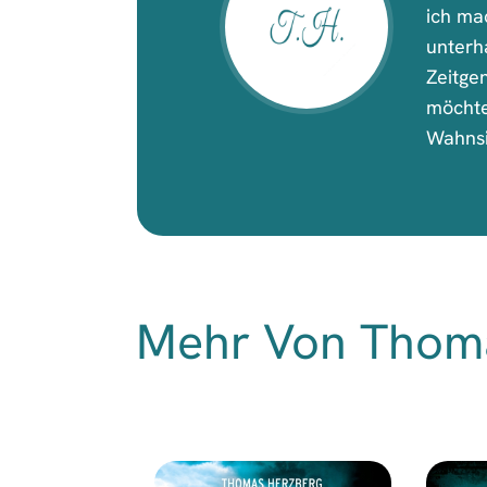
ich ma
unterh
Zeitge
möchte
Wahnsin
Mehr Von Thom