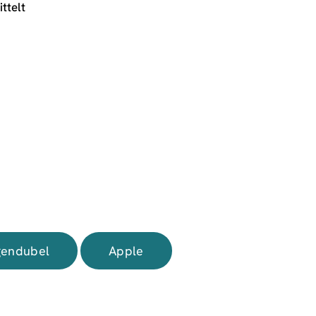
ttelt
endubel
Apple