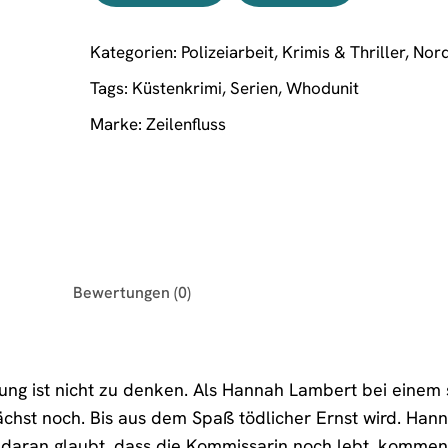
Kategorien:
Polizeiarbeit
,
Krimis & Thriller
,
Nor
Tags:
Küstenkrimi
,
Serien
,
Whodunit
Marke:
Zeilenfluss
Bewertungen (0)
ung ist nicht zu denken. Als Hannah Lambert bei einem 
nächst noch. Bis aus dem Spaß tödlicher Ernst wird. Han
aran glaubt, dass die Kommissarin noch lebt, kommen 