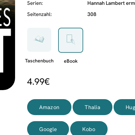
Serien
Hannah Lambert ermi
Seitenzahl
308
4.99
€
Amazon
Thalia
Hug
Google
Kobo