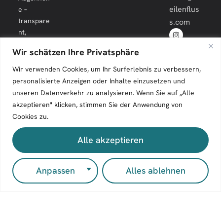
eilenflus
e –
transpare
s.com
nt,
engagiert
Wir schätzen Ihre Privatsphäre
und
langfristig.
Wir verwenden Cookies, um Ihr Surferlebnis zu verbessern,
personalisierte Anzeigen oder Inhalte einzusetzen und
unseren Datenverkehr zu analysieren. Wenn Sie auf „Alle
akzeptieren" klicken, stimmen Sie der Anwendung von
Cookies zu.
Zeilenfluss © 2026. All Rights Reserved.
Alle akzeptieren
Impressum
Kontakt
Anpassen
Alles ablehnen