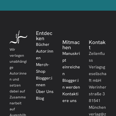
Entdec
ken
Mitmac
Kontak
Bücher
hen
t
Wir
Autor:inn
Manuskri
Zeilenflu
verlegen
en
pt
ss
unabhängi
Merch-
einreiche
Verlagsg
ge
Shop
Autor:inne
n
esellscha
Blogger:i
n und
Blogger:i
ft mbH
nnen
setzen
n werden
Werinher
dabei auf
Über Uns
Kontakti
straße 3
Zusamme
Blog
ere uns
81541
narbeit
München
auf
verlag@z
Augenhöh