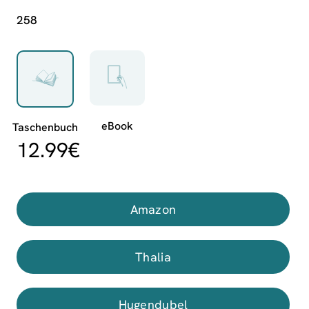
258
12.99
€
Amazon
Thalia
Hugendubel