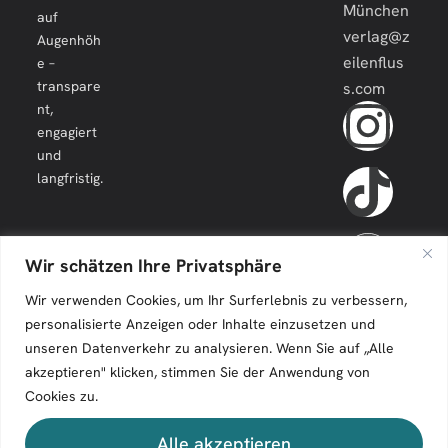
München
auf
verlag@z
Augenhöh
eilenflus
e –
transpare
s.com
nt,
engagiert
und
langfristig.
Wir schätzen Ihre Privatsphäre
Wir verwenden Cookies, um Ihr Surferlebnis zu verbessern,
personalisierte Anzeigen oder Inhalte einzusetzen und
unseren Datenverkehr zu analysieren. Wenn Sie auf „Alle
akzeptieren" klicken, stimmen Sie der Anwendung von
Cookies zu.
Zeilenfluss © 2026. All Rights Reserved.
Alle akzeptieren