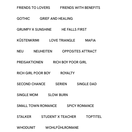
FRIENDS TO LOVERS
FRIENDS WITH BENEFITS
GOTHIC
GRIEF AND HEALING
GRUMPY X SUNSHINE
HE FALLS FIRST
KÜSTENKRIMI
LOVE TRIANGLE
MAFIA
NEU
NEUHEITEN
OPPOSITES ATTRACT
PREISAKTIONEN
RICH BOY POOR GIRL
RICH GIRL POOR BOY
ROYALTY
SECOND CHANCE
SERIEN
SINGLE DAD
SINGLE MOM
SLOW BURN
SMALL TOWN ROMANCE
SPICY ROMANCE
STALKER
STUDENT X TEACHER
TOPTITEL
WHODUNIT
WOHLFÜHLROMANE