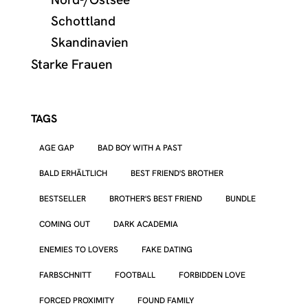
Schottland
Skandinavien
Starke Frauen
TAGS
AGE GAP
BAD BOY WITH A PAST
BALD ERHÄLTLICH
BEST FRIEND'S BROTHER
BESTSELLER
BROTHER'S BEST FRIEND
BUNDLE
COMING OUT
DARK ACADEMIA
ENEMIES TO LOVERS
FAKE DATING
FARBSCHNITT
FOOTBALL
FORBIDDEN LOVE
FORCED PROXIMITY
FOUND FAMILY