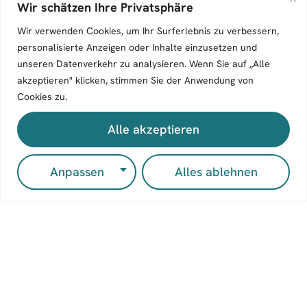
Wir schätzen Ihre Privatsphäre
Anmelden
Wir verwenden Cookies, um Ihr Surferlebnis zu verbessern,
personalisierte Anzeigen oder Inhalte einzusetzen und
unseren Datenverkehr zu analysieren. Wenn Sie auf „Alle
akzeptieren" klicken, stimmen Sie der Anwendung von
Cookies zu.
Alle akzeptieren
Entdec
ken
Mitmac
Kontak
Anpassen
Alles ablehnen
Bücher
hen
t
Wir
Autor:inn
Manuskri
Zeilenflu
verlegen
en
pt
ss
unabhängi
Merch-
einreiche
Verlagsg
ge
Shop
Autor:inne
n
esellscha
Blogger:i
n und
Blogger:i
ft mbH
nnen
setzen
n werden
Werinher
dabei auf
Über Uns
Kontakti
straße 3