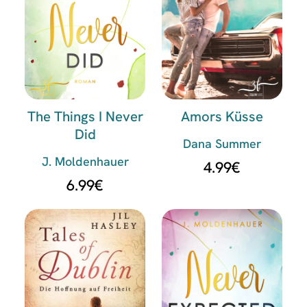
The Things I Never
Amors Küsse
Did
Dana Summer
J. Moldenhauer
4.99
€
6.99
€