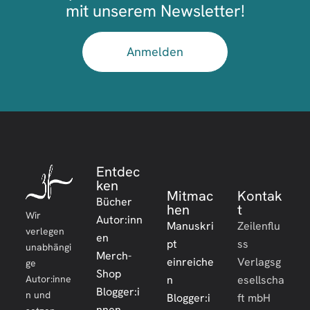
mit unserem Newsletter!
Anmelden
Entdec
ken
Mitmac
Kontak
Bücher
hen
t
Wir
Autor:inn
Manuskri
Zeilenflu
verlegen
en
pt
ss
unabhängi
Merch-
einreiche
Verlagsg
ge
Shop
Autor:inne
n
esellscha
Blogger:i
n und
Blogger:i
ft mbH
nnen