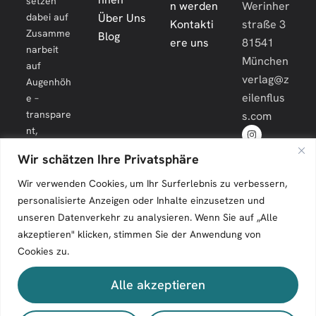
setzen
n werden
Werinher
dabei auf
Über Uns
Kontakti
straße 3
Zusamme
Blog
ere uns
81541
narbeit
München
auf
verlag@z
Augenhöh
eilenflus
e –
transpare
s.com
nt,
engagiert
Wir schätzen Ihre Privatsphäre
und
langfristig.
Wir verwenden Cookies, um Ihr Surferlebnis zu verbessern,
personalisierte Anzeigen oder Inhalte einzusetzen und
unseren Datenverkehr zu analysieren. Wenn Sie auf „Alle
akzeptieren" klicken, stimmen Sie der Anwendung von
Cookies zu.
Zeilenfluss © 2026. All Rights Reserved.
Alle akzeptieren
Impressum
Kontakt