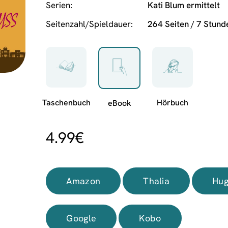
Serien
Kati Blum ermittelt
Seitenzahl/Spieldauer
264 Seiten / 7 Stun
4.99
€
Amazon
Thalia
Hug
Google
Kobo