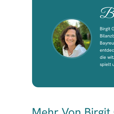
Bi
Birgit 
Bilanz
Bayreu
entdec
die wit
spielt
Mehr Von Birgit