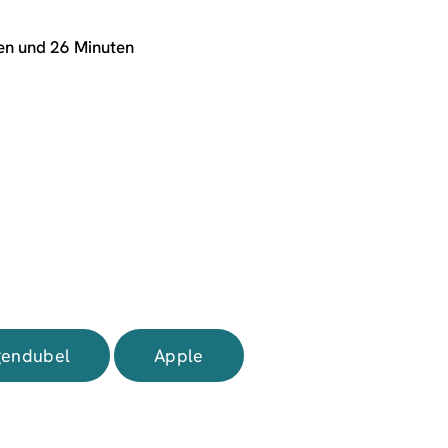
den und 26 Minuten
endubel
Apple