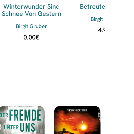
Winterwunder Sind
Betreutes Morden
Schnee Von Gestern
Birgit Gruber
Birgit Gruber
4.99
€
0.00
€