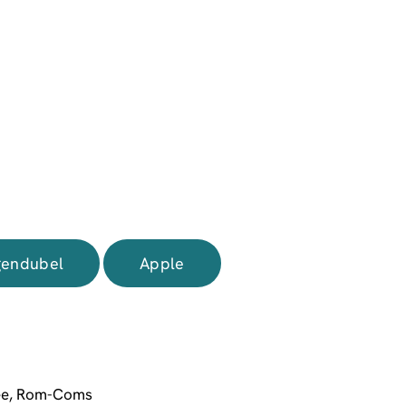
endubel
Apple
ee
,
Rom-Coms