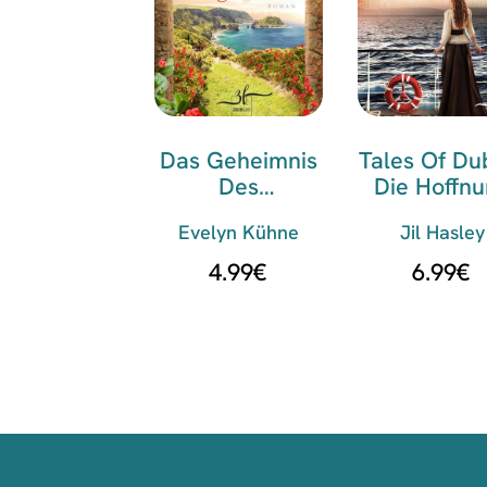
Das Geheimnis
Tales Of Dub
Des
Die Hoffn
Kameliengarten
Auf Freihe
Evelyn Kühne
Jil Hasley
S
4.99
€
6.99
€