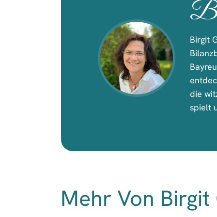
Bi
Birgit 
Bilanz
Bayreu
entdec
die wit
spielt
Mehr Von Birgit