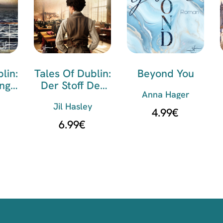
lin:
Tales Of Dublin:
Beyond You
ung
Der Stoff Der
Anna Hager
it
Träume
Jil Hasley
4.99
€
6.99
€