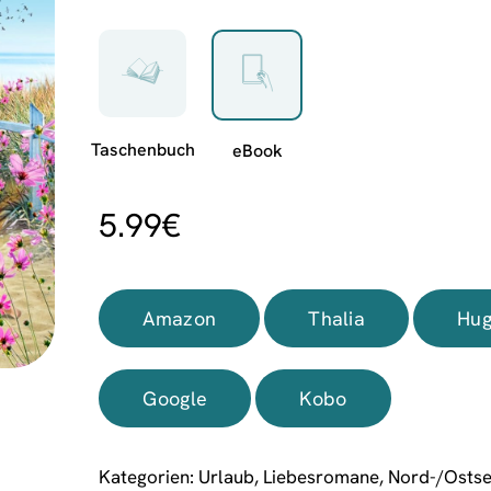
5.99
€
Amazon
Thalia
Hug
Google
Kobo
Kategorien:
Urlaub
,
Liebesromane
,
Nord-/Osts