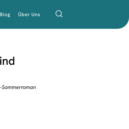
Blog
Über Uns
ind
ee-Sommerroman