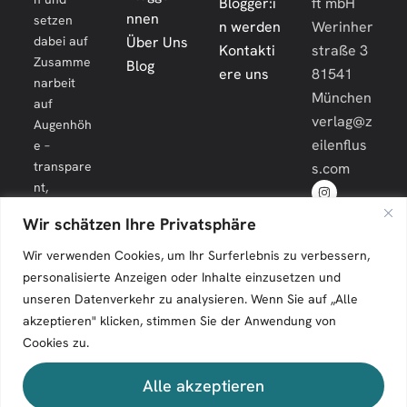
Blogger:i
ft mbH
nnen
setzen
n werden
Werinher
dabei auf
Über Uns
Kontakti
straße 3
Zusamme
Blog
ere uns
81541
narbeit
München
auf
verlag@z
Augenhöh
eilenflus
e –
transpare
s.com
nt,
engagiert
Wir schätzen Ihre Privatsphäre
und
langfristig.
Wir verwenden Cookies, um Ihr Surferlebnis zu verbessern,
personalisierte Anzeigen oder Inhalte einzusetzen und
unseren Datenverkehr zu analysieren. Wenn Sie auf „Alle
akzeptieren" klicken, stimmen Sie der Anwendung von
Cookies zu.
Zeilenfluss © 2026. All Rights Reserved.
Alle akzeptieren