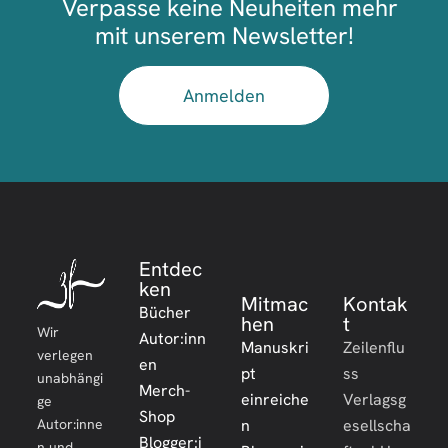
Verpasse keine Neuheiten mehr
mit unserem Newsletter!
Anmelden
Entdec
ken
Mitmac
Kontak
Bücher
hen
t
Wir
Autor:inn
Manuskri
Zeilenflu
verlegen
en
pt
ss
unabhängi
Merch-
einreiche
Verlagsg
ge
Shop
Autor:inne
n
esellscha
Blogger:i
n und