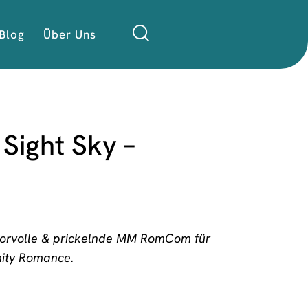
Blog
Über Uns
Sight Sky –
morvolle & prickelnde MM RomCom für
mity Romance.