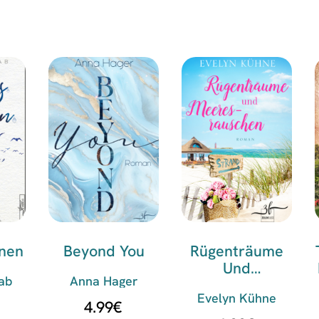
nen
Beyond You
Rügenträume
Und
ab
Anna Hager
Meeresrausche
Evelyn Kühne
N
4.99
€