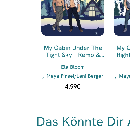
My Cabin Under The
My C
Tight Sky – Remo &
Righ
Victor
Ela Bloom
Maya Pinsel/Leni Berger
Maya
4.99
€
Das Könnte Dir 