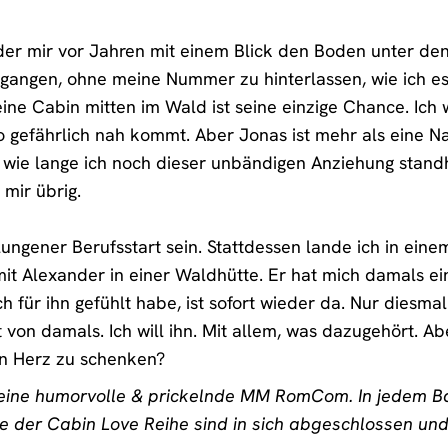
, der mir vor Jahren mit einem Blick den Boden unter 
egangen, ohne meine Nummer zu hinterlassen, wie ich es
ne Cabin mitten im Wald ist seine einzige Chance. Ich w
 gefährlich nah kommt. Aber Jonas ist mehr als eine Nach
t, wie lange ich noch dieser unbändigen Anziehung stan
 mir übrig.
elungener Berufsstart sein. Stattdessen lande ich in eine
 Alexander in einer Waldhütte. Er hat mich damals einf
ich für ihn gefühlt habe, ist sofort wieder da. Nur diesma
von damals. Ich will ihn. Mit allem, was dazugehört. Aber
in Herz zu schenken?
t eine humorvolle & prickelnde MM RomCom. In jedem Ba
de der Cabin Love Reihe sind in sich abgeschlossen u