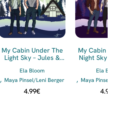
My Cabin Under The
My Cabin Under Th
Light Sky – Jules &
Night Sky – Mattis 
Ivorian
Kilian
Ela Bloom
Ela Bloom
Maya Pinsel/Leni Berger
Maya Pinsel/Leni Berg
4.99
€
4.99
€