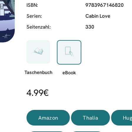
ISBN
9783967146820
Serien
Cabin Love
Seitenzahl
330
4.99
€
Amazon
Thalia
Hug