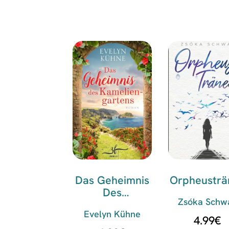
Das Geheimnis
Orpheusträ
Des
Zsóka Schw
Kameliengarten
Evelyn Kühne
S
4.99
€