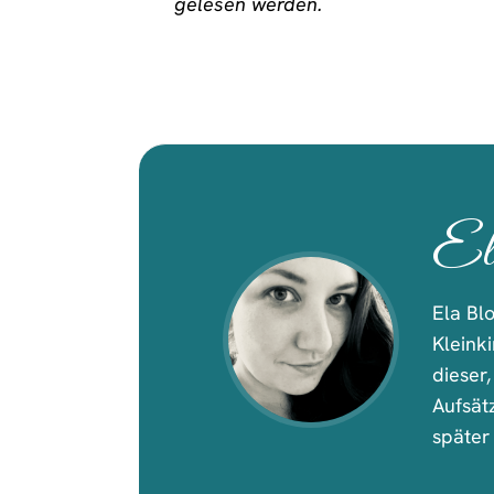
gelesen werden.
El
Ela Bl
Kleink
dieser
Aufsät
später 