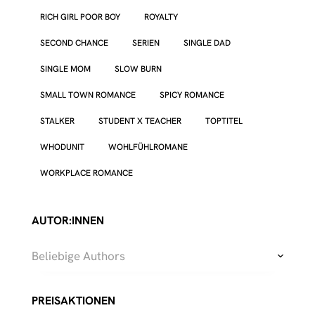
RICH GIRL POOR BOY
ROYALTY
SECOND CHANCE
SERIEN
SINGLE DAD
SINGLE MOM
SLOW BURN
SMALL TOWN ROMANCE
SPICY ROMANCE
STALKER
STUDENT X TEACHER
TOPTITEL
WHODUNIT
WOHLFÜHLROMANE
WORKPLACE ROMANCE
AUTOR:INNEN
Beliebige Authors
PREISAKTIONEN