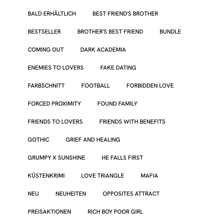
BALD ERHÄLTLICH
BEST FRIEND'S BROTHER
BESTSELLER
BROTHER'S BEST FRIEND
BUNDLE
COMING OUT
DARK ACADEMIA
ENEMIES TO LOVERS
FAKE DATING
FARBSCHNITT
FOOTBALL
FORBIDDEN LOVE
FORCED PROXIMITY
FOUND FAMILY
FRIENDS TO LOVERS
FRIENDS WITH BENEFITS
GOTHIC
GRIEF AND HEALING
GRUMPY X SUNSHINE
HE FALLS FIRST
KÜSTENKRIMI
LOVE TRIANGLE
MAFIA
NEU
NEUHEITEN
OPPOSITES ATTRACT
PREISAKTIONEN
RICH BOY POOR GIRL