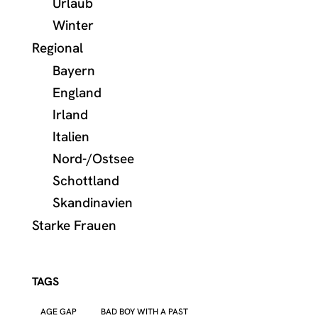
Urlaub
Winter
Regional
Bayern
England
Irland
Italien
Nord-/Ostsee
Schottland
Skandinavien
Starke Frauen
TAGS
AGE GAP
BAD BOY WITH A PAST