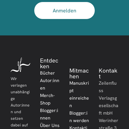
Anmelden
Entdec
ken
Mitmac
Kontak
Bücher
hen
t
Wir
Autor:inn
Manuskri
Zeilenflu
verlegen
en
pt
ss
unabhängi
Merch-
einreiche
Verlagsg
ge
Shop
Autor:inne
n
esellscha
Blogger:i
n und
Blogger:i
ft mbH
nnen
setzen
n werden
Werinher
dabei auf
Über Uns
Kontakti
straße 3